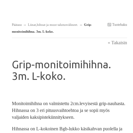
Tuotehaku
Päätaso
››
Liinat,hihnat ja muut talutusvälineet.
››
Grip-
monitoimihihna. 3m. L-koko.
« Takaisin
Grip-monitoimihihna.
3m. L-koko.
Monitoimihihna on valmistettu 2cm.levyisestä grip-nauhasta.
Hihnassa on 3 eri pituusvaihtoehtoa ja se sopii myös
valjaiden kaksipistekiinnitykseen.
Hihnassa on L-kokoinen Bgb-lukko käsikahvan puolella ja